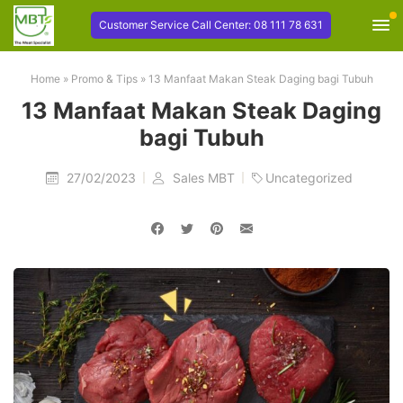
Customer Service Call Center: 08 111 78 631
Home
»
Promo & Tips
»
13 Manfaat Makan Steak Daging bagi Tubuh
13 Manfaat Makan Steak Daging
bagi Tubuh
27/02/2023
Sales MBT
Uncategorized