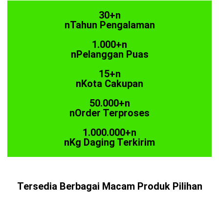
30+n
nTahun Pengalaman
1.000+n
nPelanggan Puas
15+n
nKota Cakupan
50.000+n
nOrder Terproses
1.000.000+n
nKg Daging Terkirim
Tersedia Berbagai Macam Produk Pilihan