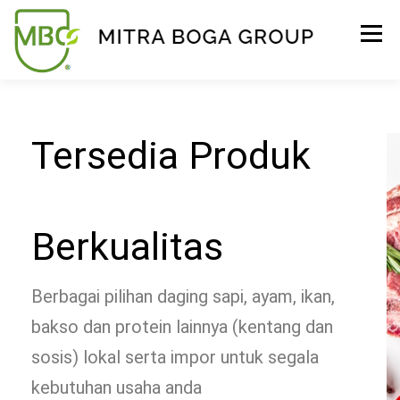
Menu
BERANDA
PRODUK
TENTANG KAMI
Tersedia Produk
KONTAK
EVENT
TIPS & PROMO
Berkualitas
Berbagai pilihan daging sapi, ayam, ikan,
bakso dan protein lainnya (kentang dan
sosis) lokal serta impor untuk segala
kebutuhan usaha anda