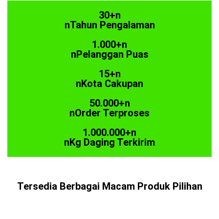
30+n
nTahun Pengalaman
1.000+n
nPelanggan Puas
15+n
nKota Cakupan
50.000+n
nOrder Terproses
1.000.000+n
nKg Daging Terkirim
Tersedia Berbagai Macam Produk Pilihan