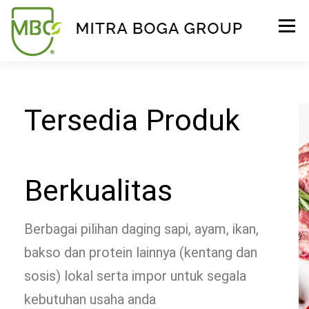
Menu
BERANDA
PRODUK
TENTANG KAMI
Tersedia Produk
KONTAK
EVENT
TIPS & PROMO
Berkualitas
Berbagai pilihan daging sapi, ayam, ikan,
bakso dan protein lainnya (kentang dan
sosis) lokal serta impor untuk segala
kebutuhan usaha anda