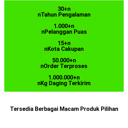
30+n
nTahun Pengalaman
1.000+n
nPelanggan Puas
15+n
nKota Cakupan
50.000+n
nOrder Terproses
1.000.000+n
nKg Daging Terkirim
Tersedia Berbagai Macam Produk Pilihan