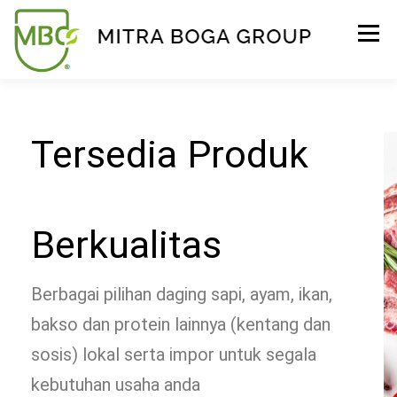
Menu
BERANDA
PRODUK
TENTANG KAMI
Tersedia Produk
KONTAK
EVENT
TIPS & PROMO
Berkualitas
Berbagai pilihan daging sapi, ayam, ikan,
bakso dan protein lainnya (kentang dan
sosis) lokal serta impor untuk segala
kebutuhan usaha anda