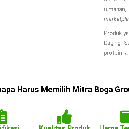
rumaha
marketpla
Produk ya
Daging S
protein la
apa Harus Memilih Mitra Boga Gro
ifikasi
Kualitas Produk
Harga Te