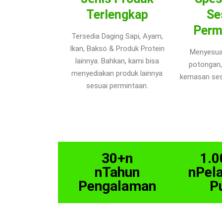
Terlengkap
Se
Perm
Tersedia Daging Sapi, Ayam,
Ikan, Bakso & Produk Protein
Menyesua
lainnya. Bahkan, kami bisa
potongan,
menyediakan produk lainnya
kemasan ses
sesuai permintaan.
30+n
1.0
nTahun
nPel
Pengalaman
P