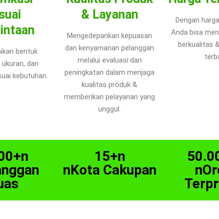
suai
& Layanan
Dengan harga
intaan
Anda bisa men
Mengedepankan kepuasan
berkualitas 
dan kenyamanan pelanggan
ikan bentuk
terba
melalui evaluasi dan
 ukuran, dan
peningkatan dalam menjaga
uai kebutuhan.
kualitas produk &
memberikan pelayanan yang
unggul.
00+n
15+n
50.0
anggan
nKota Cakupan
nOr
uas
Terp