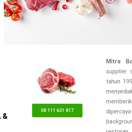
Mitra B
supplier
d
tahun 19
menyediak
memberik
08 111 631 817
dipercay
A &
backgrou
restoran