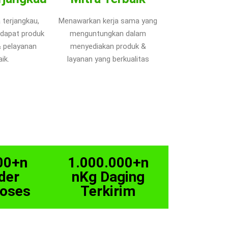
 terjangkau,
Menawarkan kerja sama yang
dapat produk
menguntungkan dalam
& pelayanan
menyediakan produk &
ik.
layanan yang berkualitas
00+n
1.000.000+n
der
nKg Daging
roses
Terkirim