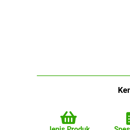
Ken
Jenis Produk
Spes