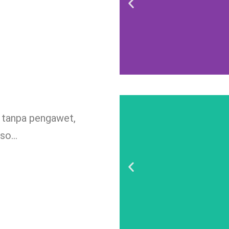
i tanpa pengawet,
kso…