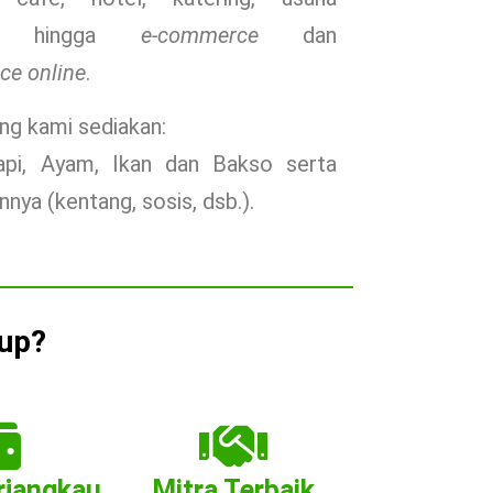
n, hingga
e-commerce
dan
ce online
.
ng kami sediakan:
api, Ayam, Ikan dan Bakso serta
innya (kentang, sosis, dsb.).
up?
rjangkau
Mitra Terbaik