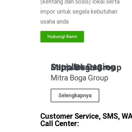
(kentang dan sosis) lokal serta
impor untuk segala kebutuhan
usaha anda
Hubungi Kami
Supplier Daging Sapi Jakarta – Mitra Boga Group
Mitra Boga Group
Selengkapnya
Customer Service, SMS, W
Call Center: