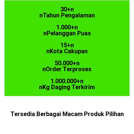
30+n
nTahun Pengalaman
1.000+n
nPelanggan Puas
15+n
nKota Cakupan
50.000+n
nOrder Terproses
1.000.000+n
nKg Daging Terkirim
Tersedia Berbagai Macam Produk Pilihan