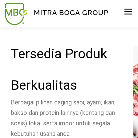
Menu
BERANDA
PRODUK
TENTANG KAMI
Tersedia Produk
KONTAK
EVENT
TIPS & PROMO
Berkualitas
Berbagai pilihan daging sapi, ayam, ikan,
bakso dan protein lainnya (kentang dan
sosis) lokal serta impor untuk segala
kebutuhan usaha anda