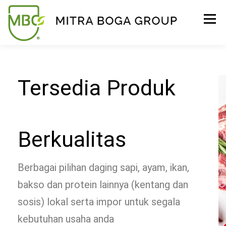
Menu
BERANDA
PRODUK
TENTANG KAMI
Tersedia Produk
KONTAK
EVENT
TIPS & PROMO
Berkualitas
Berbagai pilihan daging sapi, ayam, ikan,
bakso dan protein lainnya (kentang dan
sosis) lokal serta impor untuk segala
kebutuhan usaha anda