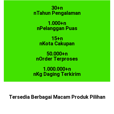
30+n
nTahun Pengalaman
1.000+n
nPelanggan Puas
15+n
nKota Cakupan
50.000+n
nOrder Terproses
1.000.000+n
nKg Daging Terkirim
Tersedia Berbagai Macam Produk Pilihan