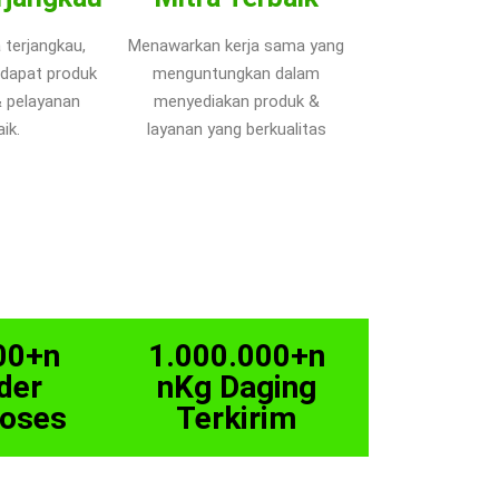
 terjangkau,
Menawarkan kerja sama yang
dapat produk
menguntungkan dalam
& pelayanan
menyediakan produk &
ik.
layanan yang berkualitas
00+n
1.000.000+n
der
nKg Daging
roses
Terkirim