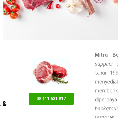
Mitra B
supplier
d
tahun 19
menyediak
memberik
08 111 631 817
dipercay
A &
backgrou
restoran