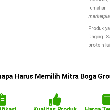
rumaha
marketpla
Produk ya
Daging S
protein la
apa Harus Memilih Mitra Boga Gro
ifikasi
Kualitas Produk
Harga Te