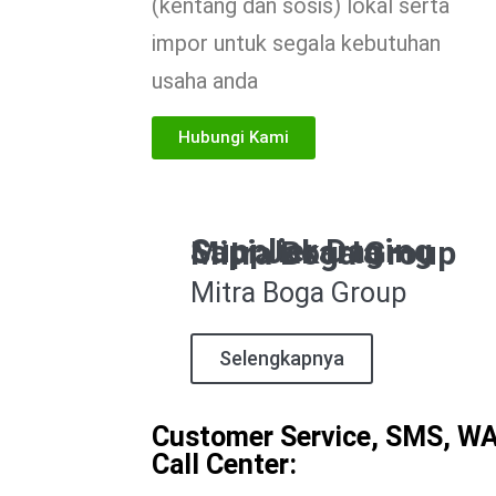
(kentang dan sosis) lokal serta
impor untuk segala kebutuhan
usaha anda
Hubungi Kami
Supplier Daging Sapi Jakarta – Mitra Boga Group
Mitra Boga Group
Selengkapnya
Customer Service, SMS, W
Call Center: