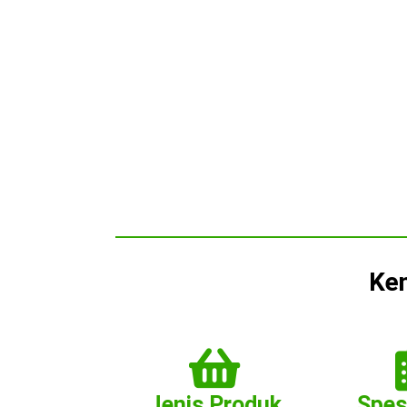
Ken
Jenis Produk
Spes