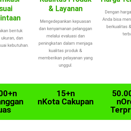
suai
& Layanan
Dengan harga
intaan
Anda bisa men
Mengedepankan kepuasan
berkualitas 
dan kenyamanan pelanggan
ikan bentuk
terba
melalui evaluasi dan
 ukuran, dan
peningkatan dalam menjaga
uai kebutuhan.
kualitas produk &
memberikan pelayanan yang
unggul.
00+n
15+n
50.0
anggan
nKota Cakupan
nOr
uas
Terp