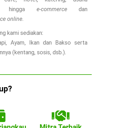
n, hingga
e-commerce
dan
ce online
.
ng kami sediakan:
api, Ayam, Ikan dan Bakso serta
innya (kentang, sosis, dsb.).
up?
rjangkau
Mitra Terbaik