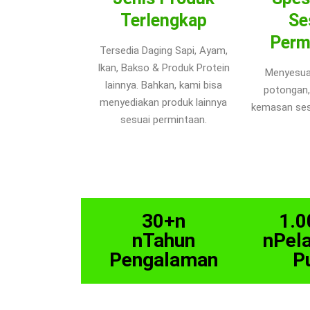
Terlengkap
Se
Perm
Tersedia Daging Sapi, Ayam,
Ikan, Bakso & Produk Protein
Menyesua
lainnya. Bahkan, kami bisa
potongan,
menyediakan produk lainnya
kemasan ses
sesuai permintaan.
30+n
1.0
nTahun
nPel
Pengalaman
P