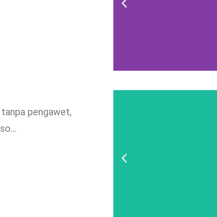
i tanpa pengawet,
kso…