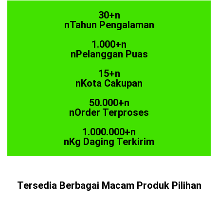
30+n
nTahun Pengalaman
1.000+n
nPelanggan Puas
15+n
nKota Cakupan
50.000+n
nOrder Terproses
1.000.000+n
nKg Daging Terkirim
Tersedia Berbagai Macam Produk Pilihan