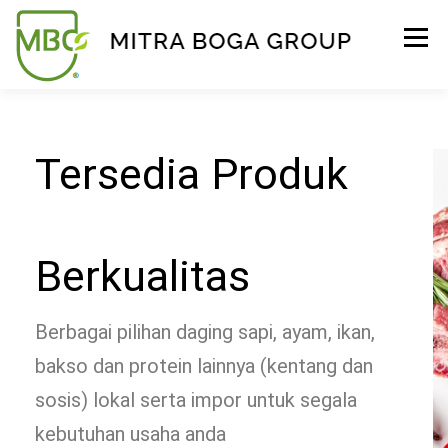
Menu
BERANDA
PRODUK
TENTANG KAMI
Tersedia Produk
KONTAK
EVENT
TIPS & PROMO
Berkualitas
Berbagai pilihan daging sapi, ayam, ikan,
bakso dan protein lainnya (kentang dan
sosis) lokal serta impor untuk segala
kebutuhan usaha anda