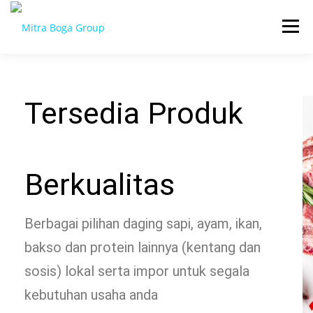
Menu
BERANDA
PRODUK
TENTANG KAMI
Tersedia Produk
KONTAK
EVENT
TIPS & PROMO
Berkualitas
Berbagai pilihan daging sapi, ayam, ikan,
bakso dan protein lainnya (kentang dan
sosis) lokal serta impor untuk segala
kebutuhan usaha anda