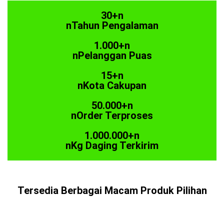
30+n
nTahun Pengalaman
1.000+n
nPelanggan Puas
15+n
nKota Cakupan
50.000+n
nOrder Terproses
1.000.000+n
nKg Daging Terkirim
Tersedia Berbagai Macam Produk Pilihan