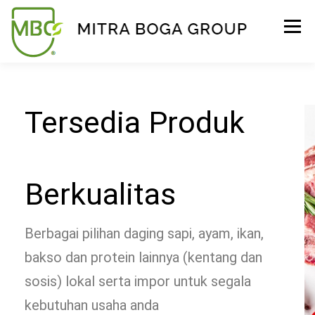
Menu
BERANDA
PRODUK
TENTANG KAMI
Tersedia Produk
KONTAK
EVENT
TIPS & PROMO
Berkualitas
Berbagai pilihan daging sapi, ayam, ikan,
bakso dan protein lainnya (kentang dan
sosis) lokal serta impor untuk segala
kebutuhan usaha anda