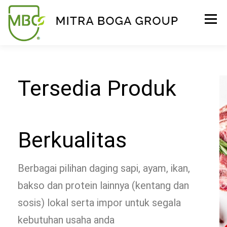
Menu
BERANDA
PRODUK
TENTANG KAMI
Tersedia Produk
KONTAK
EVENT
TIPS & PROMO
Berkualitas
Berbagai pilihan daging sapi, ayam, ikan,
bakso dan protein lainnya (kentang dan
sosis) lokal serta impor untuk segala
kebutuhan usaha anda