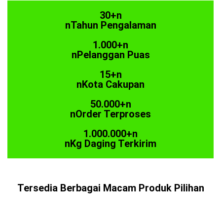
30+n
nTahun Pengalaman
1.000+n
nPelanggan Puas
15+n
nKota Cakupan
50.000+n
nOrder Terproses
1.000.000+n
nKg Daging Terkirim
Tersedia Berbagai Macam Produk Pilihan