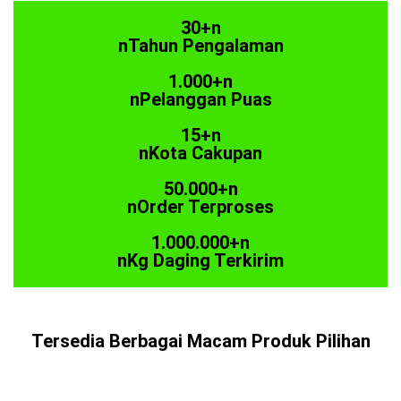
30+n
nTahun Pengalaman
1.000+n
nPelanggan Puas
15+n
nKota Cakupan
50.000+n
nOrder Terproses
1.000.000+n
nKg Daging Terkirim
Tersedia Berbagai Macam Produk Pilihan