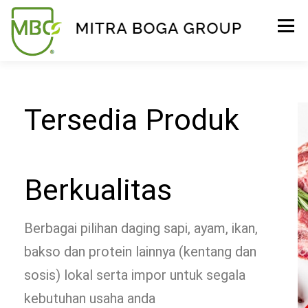
Menu
BERANDA
PRODUK
TENTANG KAMI
Tersedia Produk
KONTAK
EVENT
TIPS & PROMO
Berkualitas
Berbagai pilihan daging sapi, ayam, ikan,
bakso dan protein lainnya (kentang dan
sosis) lokal serta impor untuk segala
kebutuhan usaha anda