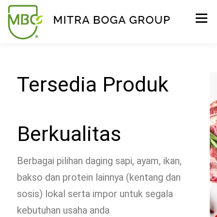
Menu
BERANDA
PRODUK
TENTANG KAMI
Tersedia Produk
KONTAK
EVENT
TIPS & PROMO
Berkualitas
Berbagai pilihan daging sapi, ayam, ikan,
bakso dan protein lainnya (kentang dan
sosis) lokal serta impor untuk segala
kebutuhan usaha anda