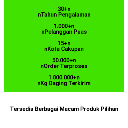
30+n
nTahun Pengalaman
1.000+n
nPelanggan Puas
15+n
nKota Cakupan
50.000+n
nOrder Terproses
1.000.000+n
nKg Daging Terkirim
Tersedia Berbagai Macam Produk Pilihan