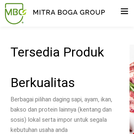
Menu
BERANDA
PRODUK
TENTANG KAMI
Tersedia Produk
KONTAK
EVENT
TIPS & PROMO
Berkualitas
Berbagai pilihan daging sapi, ayam, ikan,
bakso dan protein lainnya (kentang dan
sosis) lokal serta impor untuk segala
kebutuhan usaha anda