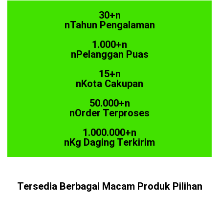
30+n
nTahun Pengalaman
1.000+n
nPelanggan Puas
15+n
nKota Cakupan
50.000+n
nOrder Terproses
1.000.000+n
nKg Daging Terkirim
Tersedia Berbagai Macam Produk Pilihan